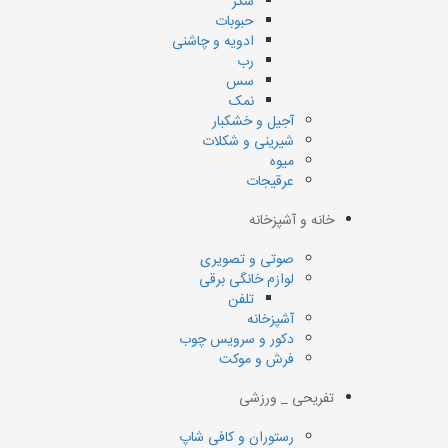
شکر
حبوبات
ادویه و چاشنی
رب
سس
نمک
آجیل و خشکبار
شیرینی و شکلات
میوه
عرقیجات
خانه و آشپزخانه
صوتی و تصویری
لوازم خانگی برقی
تلفن
آشپزخانه
دکور و سرویس چوب
فرش و موکت
تفریحی _ ورزشی
رستوران و کافی شاپ