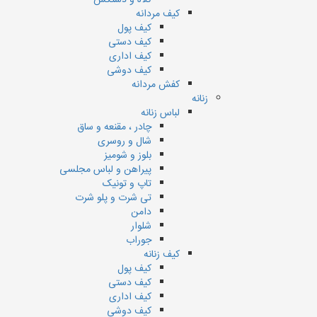
کلاه و دستکش
کیف مردانه
کیف پول
کیف دستی
کیف اداری
کیف دوشی
کفش مردانه
زنانه
لباس زنانه
چادر ، مقنعه و ساق
شال و روسری
بلوز و شومیز
پیراهن و لباس مجلسی
تاپ و تونیک
تی شرت و پلو شرت
دامن
شلوار
جوراب
کیف زنانه
کیف پول
کیف دستی
کیف اداری
کیف دوشی