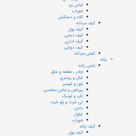
لباس زیر
جوراب
کلاه و دستکش
کیف مردانه
کیف پول
کیف دستی
کیف اداری
کیف دوشی
کفش مردانه
زنانه
لباس زنانه
چادر ، مقنعه و ساق
شال و روسری
بلوز و شومیز
پیراهن و لباس مجلسی
تاپ و تونیک
تی شرت و پلو شرت
دامن
شلوار
جوراب
کیف زنانه
کیف پول