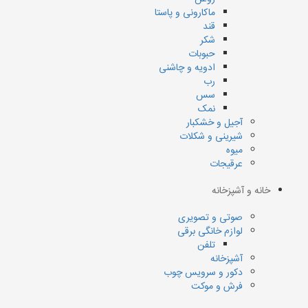
ماکارونی و پاستا
قند
شکر
حبوبات
ادویه و چاشنی
رب
سس
نمک
آجیل و خشکبار
شیرینی و شکلات
میوه
عرقیجات
خانه و آشپزخانه
صوتی و تصویری
لوازم خانگی برقی
تلفن
آشپزخانه
دکور و سرویس چوب
فرش و موکت