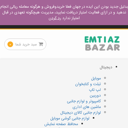
ورود – عضویت
آموزش مفید
نحوه خرید
نحوه فروش
بدلیل جدید بودن این ایده در جهان فعلا خریدوفروش و هرگونه معامله ریالی انجام
ندهید و در ازای فعالیت امتیاز دریافت نمایید، مدیریت هیچگونه تعهدی در قبال
امتیاز ندارد
رد کردن
کجا پیدا میشه
تماس با ما
سبد خرید شما
۰
دیجیتال
موبایل
تبلت و کتابخوان
لپ تاپ
دوربین
کامپیوتر و لوازم جانبی
ماشین های اداری
لوازم جانبی کالای دیجیتال
لوازم جانبی گوشی موبایل
محافظ صفحه نمایش