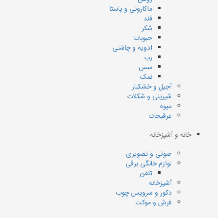
ماکارونی و پاستا
قند
شکر
حبوبات
ادویه و چاشنی
رب
سس
نمک
آجیل و خشکبار
شیرینی و شکلات
میوه
عرقیجات
خانه و آشپزخانه
صوتی و تصویری
لوازم خانگی برقی
تلفن
آشپزخانه
دکور و سرویس چوب
فرش و موکت