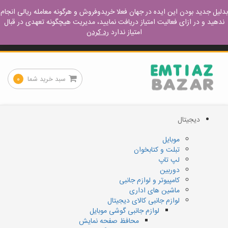
ورود – عضویت
آموزش مفید
نحوه خرید
نحوه فروش
بدلیل جدید بودن این ایده در جهان فعلا خریدوفروش و هرگونه معامله ریالی انجام
ندهید و در ازای فعالیت امتیاز دریافت نمایید، مدیریت هیچگونه تعهدی در قبال
امتیاز ندارد
رد کردن
کجا پیدا میشه
تماس با ما
سبد خرید شما
۰
دیجیتال
موبایل
تبلت و کتابخوان
لپ تاپ
دوربین
کامپیوتر و لوازم جانبی
ماشین های اداری
لوازم جانبی کالای دیجیتال
لوازم جانبی گوشی موبایل
محافظ صفحه نمایش