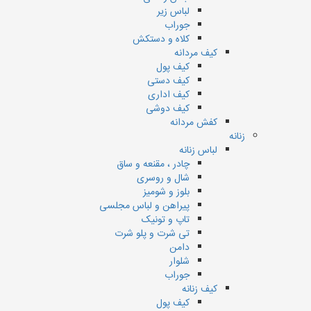
لباس زیر
جوراب
کلاه و دستکش
کیف مردانه
کیف پول
کیف دستی
کیف اداری
کیف دوشی
کفش مردانه
زنانه
لباس زنانه
چادر ، مقنعه و ساق
شال و روسری
بلوز و شومیز
پیراهن و لباس مجلسی
تاپ و تونیک
تی شرت و پلو شرت
دامن
شلوار
جوراب
کیف زنانه
کیف پول