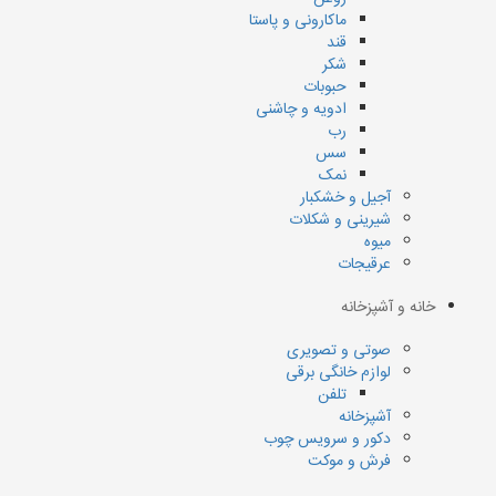
ماکارونی و پاستا
قند
شکر
حبوبات
ادویه و چاشنی
رب
سس
نمک
آجیل و خشکبار
شیرینی و شکلات
میوه
عرقیجات
خانه و آشپزخانه
صوتی و تصویری
لوازم خانگی برقی
تلفن
آشپزخانه
دکور و سرویس چوب
فرش و موکت