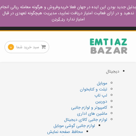
ورود – عضویت
آموزش مفید
نحوه خرید
نحوه فروش
بدلیل جدید بودن این ایده در جهان فعلا خریدوفروش و هرگونه معامله ریالی انجام
ندهید و در ازای فعالیت امتیاز دریافت نمایید، مدیریت هیچگونه تعهدی در قبال
امتیاز ندارد
رد کردن
کجا پیدا میشه
تماس با ما
سبد خرید شما
۰
دیجیتال
موبایل
تبلت و کتابخوان
لپ تاپ
دوربین
کامپیوتر و لوازم جانبی
ماشین های اداری
لوازم جانبی کالای دیجیتال
لوازم جانبی گوشی موبایل
محافظ صفحه نمایش