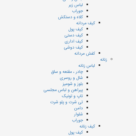
لباس زیر
جوراب
کلاه و دستکش
کیف مردانه
کیف پول
کیف دستی
کیف اداری
کیف دوشی
کفش مردانه
زنانه
لباس زنانه
چادر ، مقنعه و ساق
شال و روسری
بلوز و شومیز
پیراهن و لباس مجلسی
تاپ و تونیک
تی شرت و پلو شرت
دامن
شلوار
جوراب
کیف زنانه
کیف پول