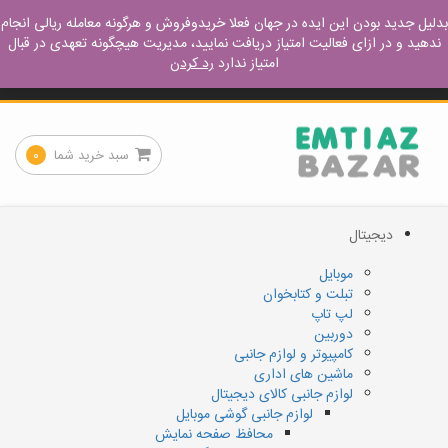
ورود – عضویت
آموزش مفید
نحوه خرید
نحوه فروش
بدلیل جدید بودن این ایده در جهان فعلا خریدوفروش و هرگونه معامله ریالی انجام
ندهید و در ازای فعالیت امتیاز دریافت نمایید، مدیریت هیچگونه تعهدی در قبال
امتیاز ندارد
رد کردن
کجا پیدا میشه
تماس با ما
سبد خرید شما
۰
دیجیتال
موبایل
تبلت و کتابخوان
لپ تاپ
دوربین
کامپیوتر و لوازم جانبی
ماشین های اداری
لوازم جانبی کالای دیجیتال
لوازم جانبی گوشی موبایل
محافظ صفحه نمایش