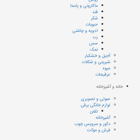
ماکارونی و پاستا
قند
شکر
حبوبات
ادویه و چاشنی
رب
سس
نمک
آجیل و خشکبار
شیرینی و شکلات
میوه
عرقیجات
خانه و آشپزخانه
صوتی و تصویری
لوازم خانگی برقی
تلفن
آشپزخانه
دکور و سرویس چوب
فرش و موکت