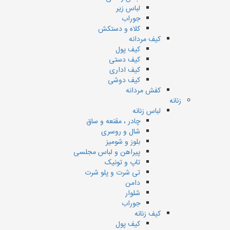
لباس زیر
جوراب
کلاه و دستکش
کیف مردانه
کیف پول
کیف دستی
کیف اداری
کیف دوشی
کفش مردانه
زنانه
لباس زنانه
چادر ، مقنعه و ساق
شال و روسری
بلوز و شومیز
پیراهن و لباس مجلسی
تاپ و تونیک
تی شرت و پلو شرت
دامن
شلوار
جوراب
کیف زنانه
کیف پول