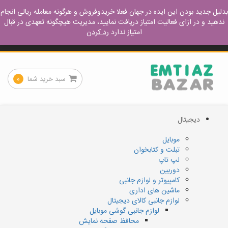
ورود – عضویت
آموزش مفید
نحوه خرید
نحوه فروش
بدلیل جدید بودن این ایده در جهان فعلا خریدوفروش و هرگونه معامله ریالی انجام
ندهید و در ازای فعالیت امتیاز دریافت نمایید، مدیریت هیچگونه تعهدی در قبال
امتیاز ندارد
رد کردن
کجا پیدا میشه
تماس با ما
سبد خرید شما
۰
دیجیتال
موبایل
تبلت و کتابخوان
لپ تاپ
دوربین
کامپیوتر و لوازم جانبی
ماشین های اداری
لوازم جانبی کالای دیجیتال
لوازم جانبی گوشی موبایل
محافظ صفحه نمایش