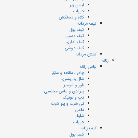
لباس زیر
جوراب
کلاه و دستکش
کیف مردانه
کیف پول
کیف دستی
کیف اداری
کیف دوشی
کفش مردانه
زنانه
لباس زنانه
چادر ، مقنعه و ساق
شال و روسری
بلوز و شومیز
پیراهن و لباس مجلسی
تاپ و تونیک
تی شرت و پلو شرت
دامن
شلوار
جوراب
کیف زنانه
کیف پول