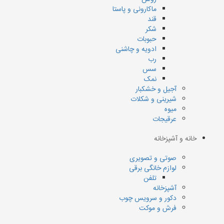
ماکارونی و پاستا
قند
شکر
حبوبات
ادویه و چاشنی
رب
سس
نمک
آجیل و خشکبار
شیرینی و شکلات
میوه
عرقیجات
خانه و آشپزخانه
صوتی و تصویری
لوازم خانگی برقی
تلفن
آشپزخانه
دکور و سرویس چوب
فرش و موکت